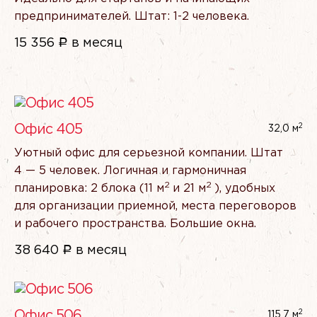
предпринимателей. Штат: 1-2 человека.
15 356
Р
в месяц
2
Офис 405
32,0 м
Уютный офис для серьезной компании. Штат
4 — 5 человек. Логичная и гармоничная
2
2
планировка: 2 блока
(11
м
и 21 м
), удобных
для организации приемной, места переговоров
и рабочего пространства. Большие окна.
38 640
Р
в месяц
2
Офис 506
115,7 м